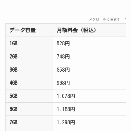
スクロールできます
データ容量
月額料金（税込）
1GB
528円
3
2GB
748円
4
3GB
858円
5
4GB
968円
6
5GB
1,078円
7
6GB
1,188円
8
7GB
1,298円
9