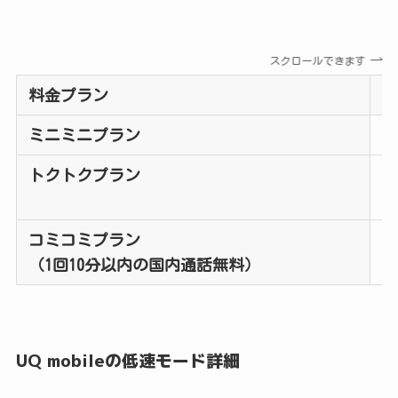
スクロールできます
料金プラン
ミニミニプラン
4
トクトクプラン
1
コミコミプラン
2
（1回10分以内の国内通話無料）
UQ mobileの低速モード詳細