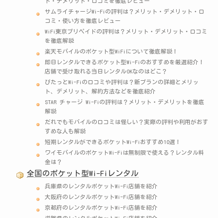
ト・デメリット・口コミを徹底レビュー
サムライチャージWi-Fiの評判は？メリット・デメリット・口
コミ・使い方を徹底レビュー
WiFi東京プリペイドの評判は？メリット・デメリット・口コミ
を徹底解説
楽天モバイルのポケット型WiFiについて徹底解説！
即日レンタルできるポケット型Wi-Fiのおすすめを厳選紹介！
店舗で受け取れる当日レンタルOKなのはどこ？
ぴたっとWi-Fiの口コミや評判は？新プランの詳細とメリッ
ト、デメリット、解約方法などを徹底紹介
STAR チャージ Wi-Fiの評判は？メリット・デメリットを徹底
解説
だれでもモバイルの口コミは怪しい？実際の評判や利用がおす
すめな人も解説
短期レンタルができるポケットWi-Fiおすすめ10選！
ワイモバイルのポケットWi-Fiは無制限で使える？レンタル料
金は？
全国のポケット型Wi-Fiレンタル
兵庫県のレンタルポケットWi-Fi店舗を紹介
大阪府のレンタルポケットWi-Fi店舗を紹介
京都府のレンタルポケットWi-Fi店舗を紹介