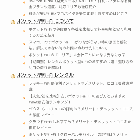
Rakuten Turbo（楽天ターボ）の口コミと評判は？気になる料
金プランや速度、対応エリアも徹底紹介
料金が安いWiMAXプロバイダを徹底比較！おすすめはどこ？
ポケット型Wi-Fiについて
ポケットWi-Fiの値段は？各社を比較して料金相場と安く利用
する方法を紹介
スマホ、PCでポケットWi-Fiがつながらない時の原因と解決
法。解決できない時のお問い合わせ先について
ポケットWiFiの「エリア」は会社ごとにかなり異なります
【期間別】レンタルポケット型WiFiのおすすめ12選！選び方や
利用の流れを解説！
ポケット型Wi-FIレンタル
ラッキーWiFiは便利？メリットやデメリット、口コミを徹底解
説
【人気7社を比較】安いポケットWi-Fiの選び方とおすすめ
WiMAX最安値ランキング！
ゼウス（ZEUS）WiFiの評判は？メリット・デメリット・口コミ
を徹底レビュー
クラウドWi-Fiはおすすめ？メリット・デメリット・口コミを
徹底レビュー
ポケット型Wi-Fi「グローバルモバイル」の評判は？メリッ