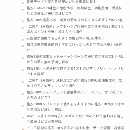
低速モードで使える格安SIM7社を徹底比較！
格安sim15社の料金を徹底比較！月額料金、初期費用、手数料
などの値段が安いのはどこ？
格安SIMの速度比較！電波の繋がりやすさは？おすすめSIM7選
【2024年9月最新】ソフトバンク回線のおすすめ格安SIMとは？
選ぶポイントや乗り換え方法も紹介
au回線が使用できるおすすめ格安SIM10社を比較！
毎月の通信費を節約！学生にぴったりのおすすめ格安SIMを紹
介！
格安SIMの端末セットがキャンペーンで安いおすすめ5社｜他社
からの乗り換え手順も解説
格安SIMデータ通信のおすすめ7選！選び方やメリット・デメリ
ットを解説
【2024年9月最新】通信速度が速い格安SIM6社を徹底比較！繋
がりやすさやランキングも紹介
格安SIMのシェアプランを徹底比較！データシェアがお得にで
きるのはどこ？
格安SIMはタブレットで使える？おすすめの格安SIMや購入時の
注意点など詳しく解説！
iPadにおすすめの格安SIM5社を比較！やめとけと言われる理由
や最安はどこかを解説
ドコモ回線の格安SIMおすすめ8選！料金、データ容量、通信速