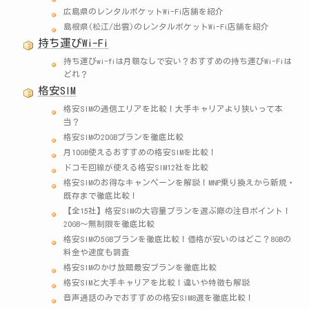
広島県のレンタルポケットWi-Fi店舗を紹介
島根県(松江/出雲)のレンタルポケットWi-Fi店舗を紹介
持ち運びWi-Fi
持ち運びwi-fiは月額なしで安い？おすすめの持ち運びWi-Fiは
どれ？
格安SIM
格安SIMの通信エリアを比較！大手キャリアより狭いって本
当？
格安SIMの20GBプランを徹底比較
月10GB使えるおすすめの格安SIMを比較！
ドコモ回線が使える格安SIM12社を比較
格安SIMのお得なキャンペーンを解説！MNP乗り換えから新規・
既存まで徹底比較！
【全15社】格安SIMの大容量プランを選ぶ際の注目ポイント！
20GB〜無制限を徹底比較
格安SIMの5GBプランを徹底比較！価格が安いのはどこ？8GBの
料金や速度も調査
格安SIMのかけ放題最安プランを徹底比較
格安SIMと大手キャリアを比較！違いや特徴も解説
音声通話のみでおすすめの格安SIM8選を徹底比較！